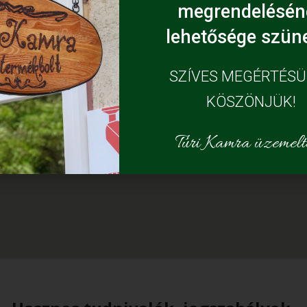
megrendelésén
lehetősége szüne
SZÍVES MEGÉRTÉS
KÖSZÖNJÜK!
Túri Kamra üzemelte