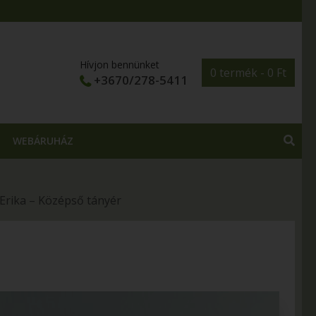
Hívjon bennünket
0 termék -
0
Ft
+3670/278-5411
WEBÁRUHÁZ
Erika – Középső tányér