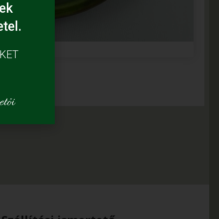
ek
tel.
ÜKET
tői