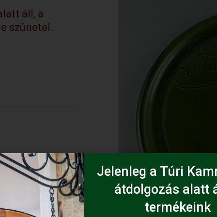
att áll, a
e szünetel.
Jelenleg a Túri Kamr
átdolgozás alatt á
termékeink