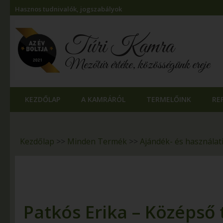
Hasznos tudnivalók, jogszabályok
Túri Kamra
Mezőtúr értéke, közösségünk ereje
KEZDŐLAP
A KAMRÁRÓL
TERMELŐINK
RE
Kezdőlap
>>
Minden Termék
>>
Ajándék- és használat
Patkós Erika – Középső