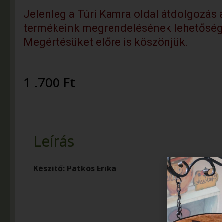
Jelenleg a Túri Kamra oldal átdolgozás al
termékeink megrendelésének lehetőség
Megértésüket előre is köszönjük.
1 .700
Ft
Leírás
Készítő: Patkós Erika