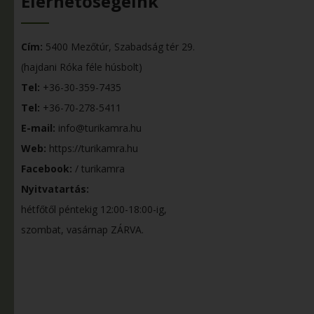
Elérhetőségeink
Cím:
5400 Mezőtúr, Szabadság tér 29.
(hajdani Róka féle húsbolt)
Tel:
+36-30-359-7435
Tel:
+36-70-278-5411
E-mail:
info@turikamra.hu
Web:
https://turikamra.hu
Facebook:
/ turikamra
Nyitvatartás:
hétfőtől péntekig 12:00-18:00-ig,
szombat, vasárnap ZÁRVA.