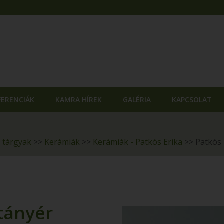
FERENCIÁK
KAMRA HÍREK
GALÉRIA
KAPCSOLAT
i tárgyak
>>
Kerámiák
>>
Kerámiák - Patkós Erika
>>
Patkós 
 tányér