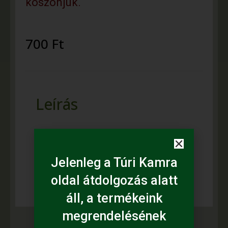
köszönjük.
700
Ft
Leírás
Fazekas mester, népi iparművész:
Cseh Magi
Jelenleg a Túri Kamra
(MAGI Népművészeti Termékeket
Előállító Kereskedelmi B.T)
oldal átdolgozás alatt
áll, a termékeink
megrendelésének