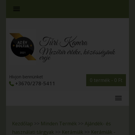
Túri Kamra
Mezőtúr értéke, közösségünk
ereje
Hívjon bennünket
0 termék -
0
Ft
+3670/278-5411
Kezdőlap
>>
Minden Termék
>>
Ajándék- és
használati tárgyak
>>
Kerámiák
>>
Kerámiák -