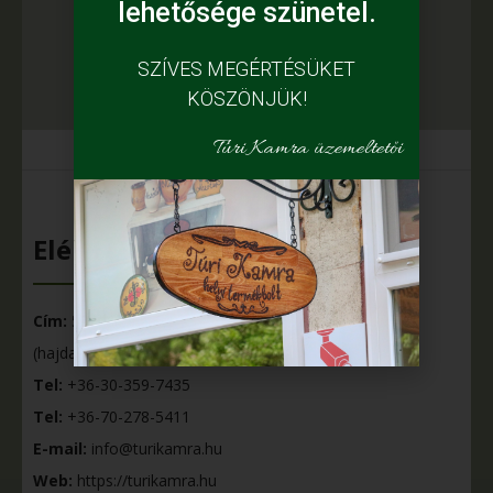
lehetősége szünetel.
SZÍVES MEGÉRTÉSÜKET
KÖSZÖNJÜK!
Túri Kamra üzemeltetői
Elérhetőségeink
Cím:
5400 Mezőtúr, Szabadság tér 29.
(hajdani Róka féle húsbolt)
Tel:
+36-30-359-7435
Tel:
+36-70-278-5411
E-mail:
info@turikamra.hu
Web:
https://turikamra.hu