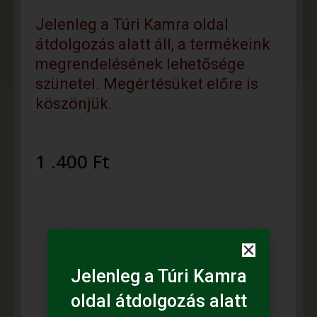
Jelenleg a Túri Kamra oldal
átdolgozás alatt áll, a termékeink
megrendelésének lehetősége
szünetel. Megértésüket előre is
köszönjük.
1 .400
Ft
Leírás
Jelenleg a Túri Kamra
Fazekas mester, népi iparművész:
oldal átdolgozás alatt
Cseh Magi