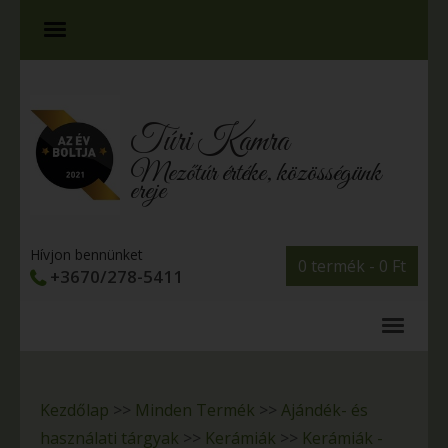
Túri Kamra
Mezőtúr értéke, közösségünk
ereje
Hívjon bennünket
0 termék -
0
Ft
+3670/278-5411
Kezdőlap
>>
Minden Termék
>>
Ajándék- és
használati tárgyak
>>
Kerámiák
>>
Kerámiák -