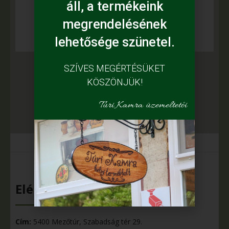
áll, a termékeink
(MAGI Népművészeti Termékeket
megrendelésének
Előállító Kereskedelmi B.T)
lehetősége szünetel.
SZÍVES MEGÉRTÉSÜKET
KÖSZÖNJÜK!
Túri Kamra üzemeltetői
Elérhetőségeink
Cím:
5400 Mezőtúr, Szabadság tér 29.