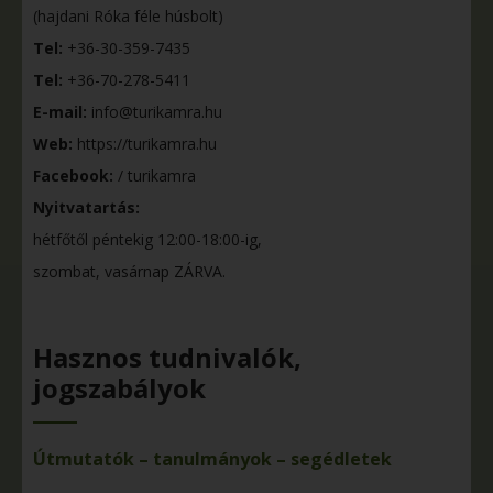
(hajdani Róka féle húsbolt)
Tel:
+36-30-359-7435
Tel:
+36-70-278-5411
E-mail:
info@turikamra.hu
Web:
https://turikamra.hu
Facebook:
/ turikamra
Nyitvatartás:
hétfőtől péntekig 12:00-18:00-ig,
szombat, vasárnap ZÁRVA.
Hasznos tudnivalók,
jogszabályok
Útmutatók – tanulmányok – segédletek