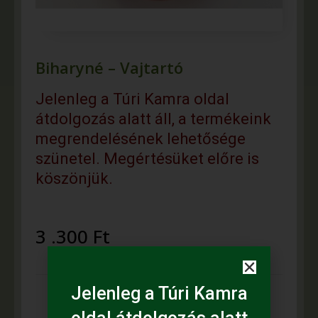
Biharyné – Vajtartó
Jelenleg a Túri Kamra oldal
átdolgozás alatt áll, a termékeink
megrendelésének lehetősége
szünetel. Megértésüket előre is
köszönjük.
3 .300
Ft
Jelenleg a Túri Kamra