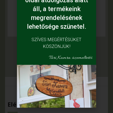
Leírás
oldal átdolgozás alatt
áll, a termékeink
Készítő: Biharyné Zoltán Mária Emese,
megrendelésének
fazekas mester
lehetősége szünetel.
SZÍVES MEGÉRTÉSÜKET
KÖSZÖNJÜK!
Túri Kamra üzemeltetői
Elérhetőségeink