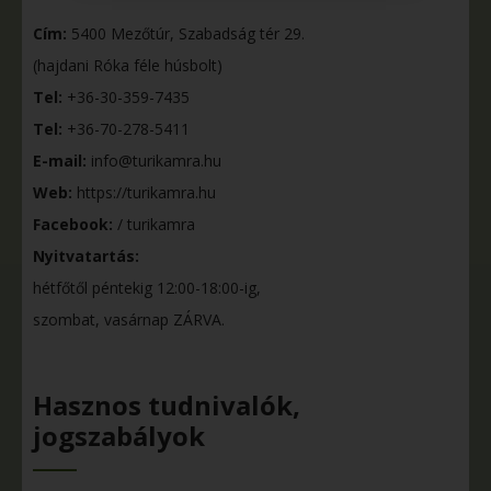
Cím:
5400 Mezőtúr, Szabadság tér 29.
(hajdani Róka féle húsbolt)
Tel:
+36-30-359-7435
Tel:
+36-70-278-5411
E-mail:
info@turikamra.hu
Web:
https://turikamra.hu
Facebook:
/ turikamra
Nyitvatartás:
hétfőtől péntekig 12:00-18:00-ig,
szombat, vasárnap ZÁRVA.
Hasznos tudnivalók,
jogszabályok