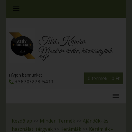
Túri Kamra
Mezőtúr értéke, közösségünk
ereje
Hívjon bennünket
0 termék -
0
Ft
+3670/278-5411
Kezdőlap
>>
Minden Termék
>>
Ajándék- és
használati tárgyak
>>
Kerámiák
>>
Kerámiák -