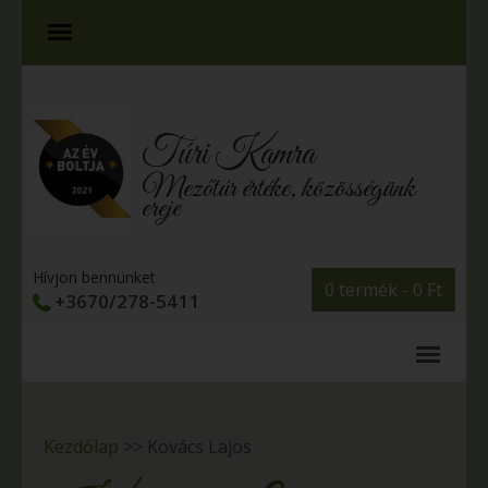
Túri Kamra
Mezőtúr értéke, közösségünk
ereje
Hívjon bennünket
0 termék -
0
Ft
+3670/278-5411
Kezdőlap
>>
Kovács Lajos