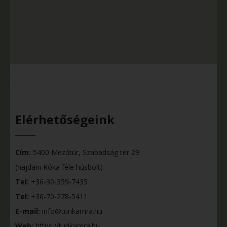
Elérhetőségeink
Cím:
5400 Mezőtúr, Szabadság tér 29.
(hajdani Róka féle húsbolt)
Tel:
+36-30-359-7435
Tel:
+36-70-278-5411
E-mail:
info@turikamra.hu
Web:
https://turikamra.hu