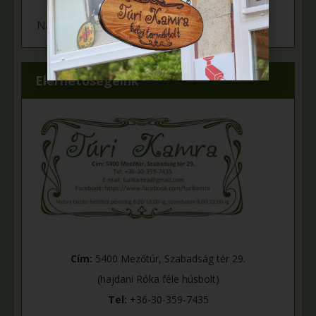
Napelem került az Adamcsik tanyára
Elérhetőségeink
Cím:
5400 Mezőtúr, Szabadság tér 29.
(hajdani Róka féle húsbolt)
Tel:
+36-30-359-7435