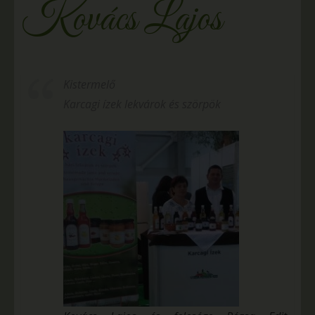
Kovács Lajos
Kistermelő
Karcagi ízek lekvárok és szörpök