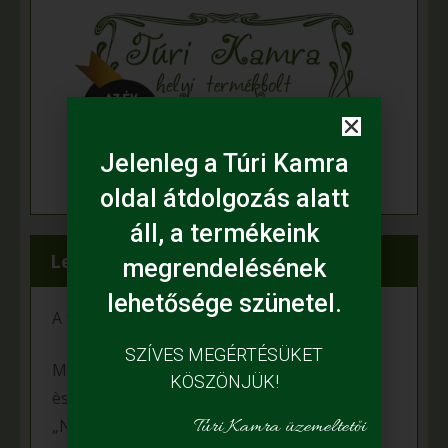
Jelenleg a Túri Kamra
oldal átdolgozás alatt
áll, a termékeink
Legfrissebb híreink
megrendelésének
lehetősége szünetel.
A fiataloké a jövő
SZÍVES MEGÉRTÉSÜKET
Mihalina Máté pàlyàzatot nyert a Kulturàlis
KÖSZÖNJÜK!
ès Innovàciós Minisztèrium àltal kiîrt
Túri Kamra üzemeltetői
„Nemzet Fiatal Tehetsègeièrt Ösztöndîj”