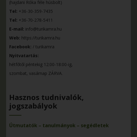
(hajdani Róka féle húsbolt)
Tel:
+36-30-359-7435
Tel:
+36-70-278-5411
E-mail:
info@turikamra.hu
Web:
https://turikamra.hu
Facebook:
/ turikamra
Nyitvatartás:
hétfőtől péntekig 12:00-18:00-ig,
szombat, vasárnap ZÁRVA.
Hasznos tudnivalók,
jogszabályok
Útmutatók – tanulmányok – segédletek