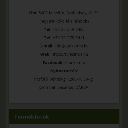
Cím:
5400 Mezőtúr, Szabadság tér 29.
(hajdani Róka féle húsbolt)
Tel:
+36-30-359-7435
Tel:
+36-70-278-5411
E-mail:
info@turikamra.hu
Web:
https://turikamra.hu
Facebook:
/ turikamra
Nyitvatartás:
hétfőtől péntekig 12:00-18:00-ig,
szombat, vasárnap ZÁRVA.
Termékfotók