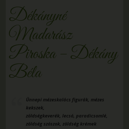
Dékányné
Madarász
Piroska – Dékány
Béla
Ünnepi mézeskalács figurák, mézes
kekszek,
zöldségkeverék, lecsó, paradicsomlé,
zöldség szószok, zöldség krémek