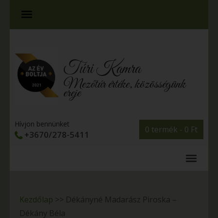
Túri Kamra
Mezőtúr értéke, közösségünk
ereje
Hívjon bennünket
0 termék -
0
Ft
+3670/278-5411
Kezdőlap
>>
Dékányné Madarász Piroska –
Dékány Béla