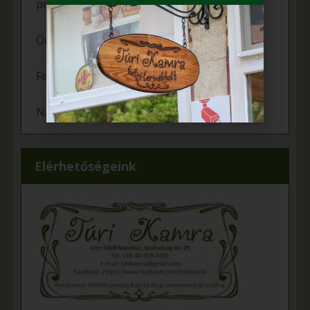
programon
Örömünnep a Fehér tanyán
Felgyulladt a fény Murányi Éva tanyáján
Napelem került az Adamcsik tanyára
Elérhetőségeink