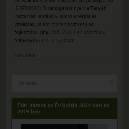
Dr. Adamcsik János mezőtúri tanyatulajdonos
5 370 698 Ft Ft támogatást nyert a Tanyák
háztartási léptékű villamos energia és
vízellátás, valamint szennyvízkezelési
fejlesztései című, VP6-7.2.1.4-17 kódszámú
felhíváson 2024. júniusában.
TOVÁBB
Túri Kamra az Év boltja 2021-ben és
2019-ben