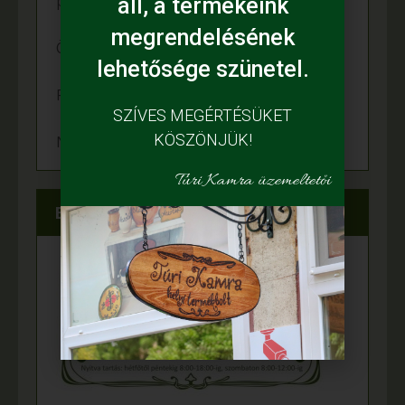
programon
áll, a termékeink
megrendelésének
Örömünnep a Fehér tanyán
lehetősége szünetel.
Felgyulladt a fény Murányi Éva tanyáján
SZÍVES MEGÉRTÉSÜKET
KÖSZÖNJÜK!
Napelem került az Adamcsik tanyára
Túri Kamra üzemeltetői
Elérhetőségeink