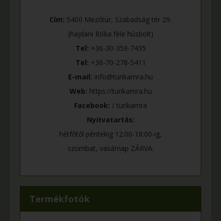
Cím:
5400 Mezőtúr, Szabadság tér 29.
(hajdani Róka féle húsbolt)
Tel:
+36-30-359-7435
Tel:
+36-70-278-5411
E-mail:
info@turikamra.hu
Web:
https://turikamra.hu
Facebook:
/ turikamra
Nyitvatartás:
hétfőtől péntekig 12:00-18:00-ig,
szombat, vasárnap ZÁRVA.
Termékfotók