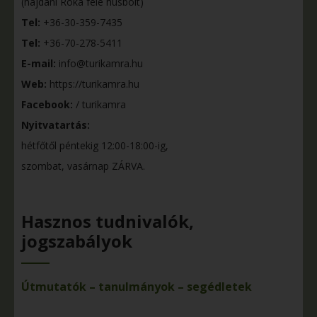
(hajdani Róka féle húsbolt)
Tel:
+36-30-359-7435
Tel:
+36-70-278-5411
E-mail:
info@turikamra.hu
Web:
https://turikamra.hu
Facebook:
/ turikamra
Nyitvatartás:
hétfőtől péntekig 12:00-18:00-ig,
szombat, vasárnap ZÁRVA.
Hasznos tudnivalók,
jogszabályok
Útmutatók – tanulmányok – segédletek