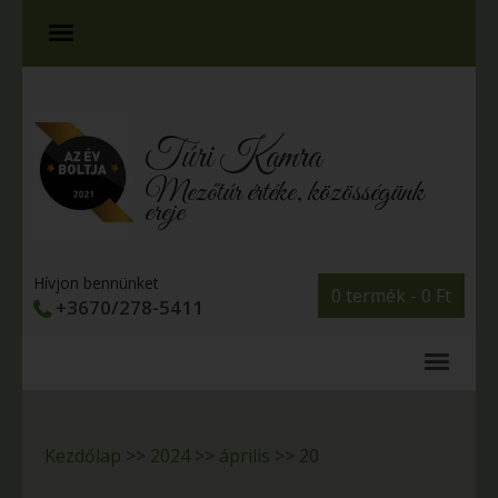
Túri Kamra
Mezőtúr értéke, közösségünk
ereje
Hívjon bennünket
0 termék -
0
Ft
+3670/278-5411
Kezdőlap
>>
2024
>>
április
>>
20