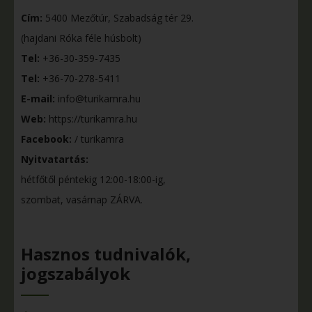
Cím:
5400 Mezőtúr, Szabadság tér 29.
(hajdani Róka féle húsbolt)
Tel:
+36-30-359-7435
Tel:
+36-70-278-5411
E-mail:
info@turikamra.hu
Web:
https://turikamra.hu
Facebook:
/ turikamra
Nyitvatartás:
hétfőtől péntekig 12:00-18:00-ig,
szombat, vasárnap ZÁRVA.
Hasznos tudnivalók,
jogszabályok