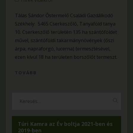
Hírek vidékről
Tálas Sándor Őstermelő Családi Gazdálkodó
Székhely: 5465 Cserkeszőlő, Tanyaföld tanya
10. Cserkeszőlő területén 135 ha szántóföldet
művel, szántóföldi takarmánynövények (őszi
árpa, napraforgó, lucerna) termesztésével,
ezen kívül 18 ha területen borszőlőt termeszt.
TOVÁBB
Túri Kamra az Év boltja 2021-ben és
2019-ben