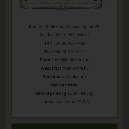
Cím:
5400 Mezőtúr, Szabadság tér 29.
(hajdani Róka féle húsbolt)
Tel:
+36-30-359-7435
Tel:
+36-70-278-5411
E-mail:
info@turikamra.hu
Web:
https://turikamra.hu
Facebook:
/ turikamra
Nyitvatartás:
hétfőtől péntekig 12:00-18:00-ig,
szombat, vasárnap ZÁRVA.