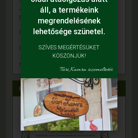
„Nemzet Fiatal Tehetsègeièrt Ösztöndîj”
áll, a termékeink
programon
megrendelésének
lehetősége szünetel.
Örömünnep a Fehér tanyán
SZÍVES MEGÉRTÉSÜKET
Felgyulladt a fény Murányi Éva tanyáján
KÖSZÖNJÜK!
Napelem került az Adamcsik tanyára
Túri Kamra üzemeltetői
Elérhetőségeink