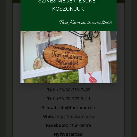
SZÍVES MEGÉRTÉSÜKET
KÖSZÖNJÜK!
Túri Kamra üzemeltetői
Cím:
5400 Mezőtúr, Szabadság tér 29.
(hajdani Róka féle húsbolt)
Tel:
+36-30-359-7435
Tel:
+36-70-278-5411
E-mail:
info@turikamra.hu
Web:
https://turikamra.hu
Facebook:
/ turikamra
Nyitvatartás: