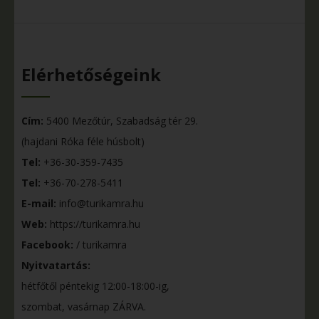
Elérhetőségeink
Cím:
5400 Mezőtúr, Szabadság tér 29.
(hajdani Róka féle húsbolt)
Tel:
+36-30-359-7435
Tel:
+36-70-278-5411
E-mail:
info@turikamra.hu
Web:
https://turikamra.hu
Facebook:
/ turikamra
Nyitvatartás:
hétfőtől péntekig 12:00-18:00-ig,
szombat, vasárnap ZÁRVA.