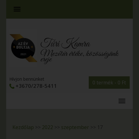
Túri Kamra
Mezőtúr értéke, közösségünk
ereje
Hívjon bennünket
0 termék -
0
Ft
+3670/278-5411
Kezdőlap
>>
2022
>>
szeptember
>>
17