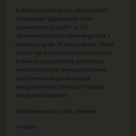
Az Emberi Összefogással a Környezetért
Természetért Egyesületünk (5500
Gyomaendrőd, Kossuth L. u. 33.)
„Gyomaendrődikum értékek megőrzése a
Békés-Csongrádi-Sík tájegységben” címmel
nyert az Agrárminisztérium által a nemzeti
értékek és hungarikumok gyűjtésének,
népszerűsítésének, megismertetésének,
megőrzésének és gondozásának
támogatására kiírt HUNG-2019 kódjelű
támogatási pályázatán.
Kezdeményezésünk célja, a helyben...
TOVÁBB