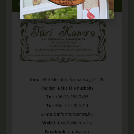
Elérhetőségeink
Cím:
5400 Mezőtúr, Szabadság tér 29.
(hajdani Róka féle húsbolt)
Tel:
+36-30-359-7435
Tel:
+36-70-278-5411
E-mail:
info@turikamra.hu
Web:
https://turikamra.hu
Facebook:
/ turikamra