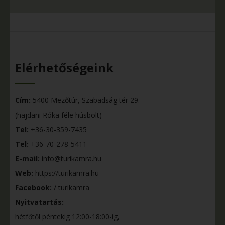
Elérhetőségeink
Cím:
5400 Mezőtúr, Szabadság tér 29.
(hajdani Róka féle húsbolt)
Tel:
+36-30-359-7435
Tel:
+36-70-278-5411
E-mail:
info@turikamra.hu
Web:
https://turikamra.hu
Facebook:
/ turikamra
Nyitvatartás:
hétfőtől péntekig 12:00-18:00-ig,