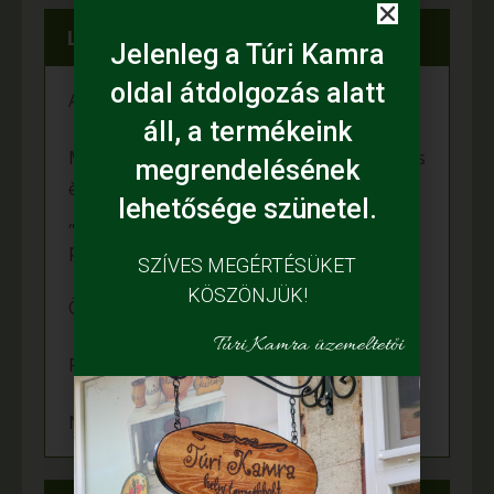
Legfrissebb híreink
Jelenleg a Túri Kamra
oldal átdolgozás alatt
A fiataloké a jövő
áll, a termékeink
Mihalina Máté pàlyàzatot nyert a Kulturàlis
megrendelésének
ès Innovàciós Minisztèrium àltal kiîrt
lehetősége szünetel.
„Nemzet Fiatal Tehetsègeièrt Ösztöndîj”
programon
SZÍVES MEGÉRTÉSÜKET
KÖSZÖNJÜK!
Örömünnep a Fehér tanyán
Túri Kamra üzemeltetői
Felgyulladt a fény Murányi Éva tanyáján
Napelem került az Adamcsik tanyára