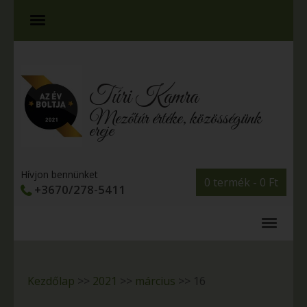
Túri Kamra
Mezőtúr értéke, közösségünk
ereje
Hívjon bennünket
0 termék -
0
Ft
+3670/278-5411
Kezdőlap
>>
2021
>>
március
>>
16