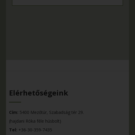
Elérhetőségeink
Cím:
5400 Mezőtúr, Szabadság tér 29.
(hajdani Róka féle húsbolt)
Tel:
+36-30-359-7435