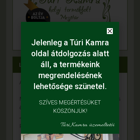
Jelenleg a Túri Kamra
oldal átdolgozás alatt
áll, a termékeink
Legfrissebb híreink
megrendelésének
A fiataloké a jövő
lehetősége szünetel.
Mihalina Máté pàlyàzatot nyert a Kulturàlis
SZÍVES MEGÉRTÉSÜKET
ès Innovàciós Minisztèrium àltal kiîrt
KÖSZÖNJÜK!
„Nemzet Fiatal Tehetsègeièrt Ösztöndîj”
Túri Kamra üzemeltetői
programon