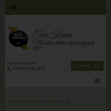
Túri Kamra
Mezőtúr értéke, közösségünk
ereje
Hívjon bennünket
0 termék -
0
Ft
+3670/278-5411
Kezdőlap
>>
2019
>>
július
>>
16