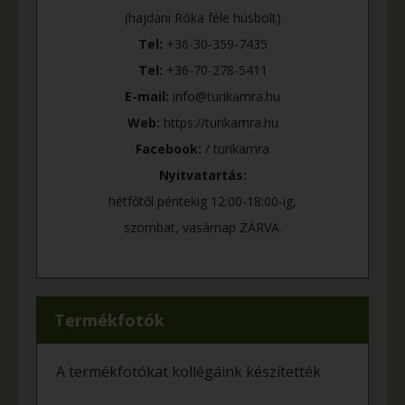
(hajdani Róka féle húsbolt)
Tel:
+36-30-359-7435
Tel:
+36-70-278-5411
E-mail:
info@turikamra.hu
Web:
https://turikamra.hu
Facebook:
/ turikamra
Nyitvatartás:
hétfőtől péntekig 12:00-18:00-ig,
szombat, vasárnap ZÁRVA.
Termékfotók
A termékfotókat kollégáink készítették