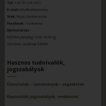
Tel:
+36-70-278-5411
E-mail:
info@turikamra.hu
Web:
https://turikamra.hu
Facebook:
/ turikamra
Nyitvatartás:
hétfőtől péntekig 12:00-18:00-ig,
szombat, vasárnap ZÁRVA.
Hasznos tudnivalók,
jogszabályok
Útmutatók – tanulmányok – segédletek
Kapcsolódó jogszabályok, rendeletek