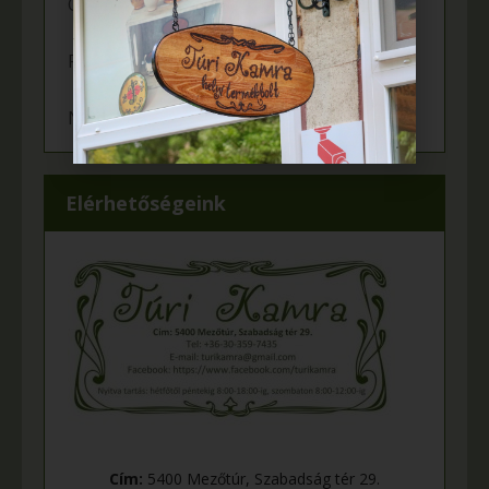
Örömünnep a Fehér tanyán
Felgyulladt a fény Murányi Éva tanyáján
Napelem került az Adamcsik tanyára
Elérhetőségeink
Cím:
5400 Mezőtúr, Szabadság tér 29.