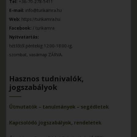
Tel:
+36-70-278-5411
E-mail:
info@turikamra.hu
Web:
https://turikamra.hu
Facebook:
/ turikamra
Nyitvatartás:
hétfőtől péntekig 12:00-18:00-ig,
szombat, vasárnap ZÁRVA.
Hasznos tudnivalók,
jogszabályok
Útmutatók – tanulmányok – segédletek
Kapcsolódó jogszabályok, rendeletek