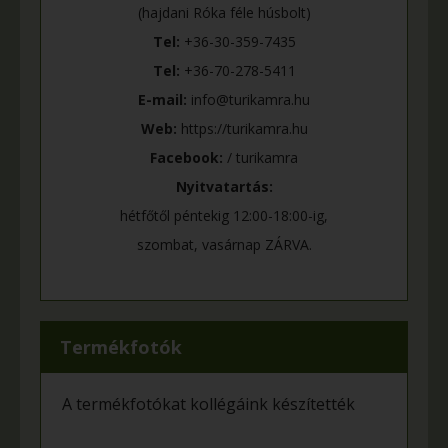
(hajdani Róka féle húsbolt)
Tel:
+36-30-359-7435
Tel:
+36-70-278-5411
E-mail:
info@turikamra.hu
Web:
https://turikamra.hu
Facebook:
/ turikamra
Nyitvatartás:
hétfőtől péntekig 12:00-18:00-ig,
szombat, vasárnap ZÁRVA.
Termékfotók
A termékfotókat kollégáink készítették