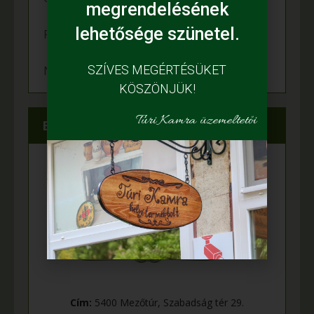
megrendelésének
lehetősége szünetel.
Felgyulladt a fény Murányi Éva tanyáján
SZÍVES MEGÉRTÉSÜKET
Napelem került az Adamcsik tanyára
KÖSZÖNJÜK!
Túri Kamra üzemeltetői
Elérhetőségeink
Cím:
5400 Mezőtúr, Szabadság tér 29.