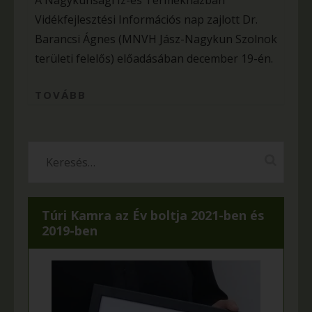
A Nagykunsági Íz-és Termékházban
Vidékfejlesztési Információs nap zajlott Dr.
Barancsi Ágnes (MNVH Jász-Nagykun Szolnok
területi felelős) előadásában december 19-én.
TOVÁBB
Túri Kamra az Év boltja 2021-ben és
2019-ben