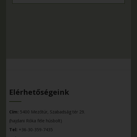
Elérhetőségeink
Cím:
5400 Mezőtúr, Szabadság tér 29.
(hajdani Róka féle húsbolt)
Tel:
+36-30-359-7435