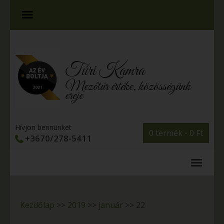
Túri Kamra
Mezőtúr értéke, közösségünk
ereje
Hívjon bennünket
0 termék -
0
Ft
+3670/278-5411
Kezdőlap
>>
2019
>>
január
>>
22