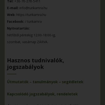
Tel:
+36-70-278-5411
E-mail:
info@turikamra.hu
Web:
https://turikamra.hu
Facebook:
/ turikamra
Nyitvatartás:
hétfőtől péntekig 12:00-18:00-ig,
szombat, vasárnap ZÁRVA.
Hasznos tudnivalók,
jogszabályok
Útmutatók – tanulmányok – segédletek
Kapcsolódó jogszabályok, rendeletek