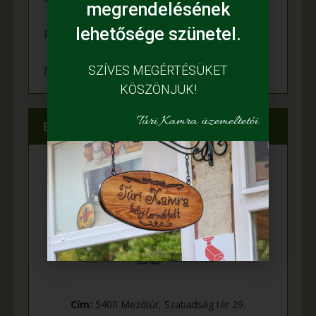
megrendelésének
lehetősége szünetel.
Felgyulladt a fény Murányi Éva tanyáján
SZÍVES MEGÉRTÉSÜKET
Napelem került az Adamcsik tanyára
KÖSZÖNJÜK!
Túri Kamra üzemeltetői
Elérhetőségeink
Cím:
5400 Mezőtúr, Szabadság tér 29.