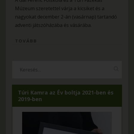
A Gál Ferenc Főiskola és a Túri Fazekas
Múzeum szeretettel várja a kicsiket és a
nagyokat december 2-án (vasárnap) tartandó
adventi játszóházába és vásárába.
TOVÁBB
Túri Kamra az Év boltja 2021-ben és
2019-ben