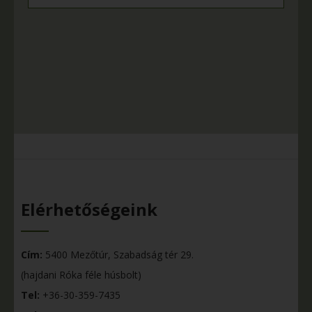
Elérhetőségeink
Cím:
5400 Mezőtúr, Szabadság tér 29.
(hajdani Róka féle húsbolt)
Tel:
+36-30-359-7435