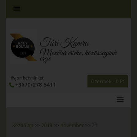
Túri Kamra
Mezőtúr értéke, közösségünk
ereje
Hívjon bennünket
0 termék -
0
Ft
+3670/278-5411
Kezdőlap
>>
2018
>>
november
>>
21