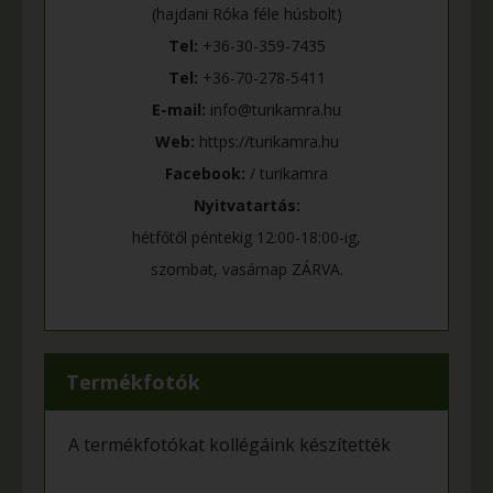
(hajdani Róka féle húsbolt)
Tel:
+36-30-359-7435
Tel:
+36-70-278-5411
E-mail:
info@turikamra.hu
Web:
https://turikamra.hu
Facebook:
/ turikamra
Nyitvatartás:
hétfőtől péntekig 12:00-18:00-ig,
szombat, vasárnap ZÁRVA.
Termékfotók
A termékfotókat kollégáink készítették