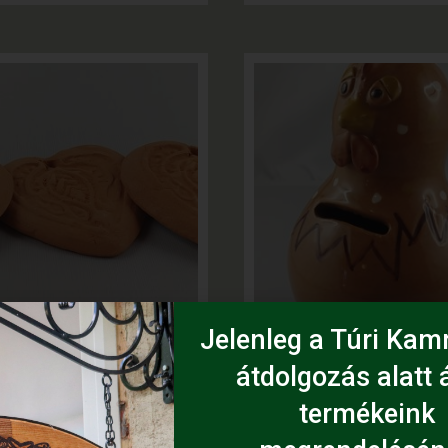
Jelenleg a Túri Kamr
é – Terrakotta szív
Hornyákné – Tyúkanyó p
átdolgozás alatt á
1 .680
Ft
termékeink