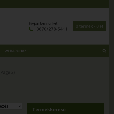
Hívjon bennünket
0 termék -
0
Ft
+3670/278-5411
WEBÁRUHÁZ
(Page 2)
Termékkereső