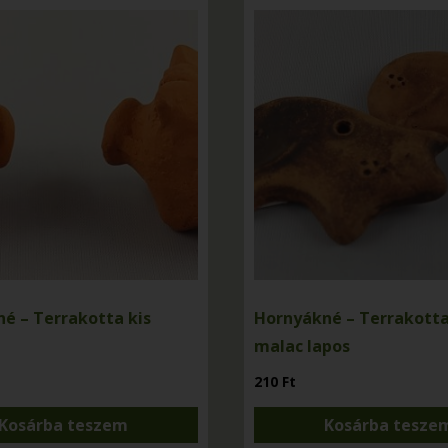
é – Terrakotta kis
Hornyákné – Terrakotta
malac lapos
210
Ft
Kosárba teszem
Kosárba tesze