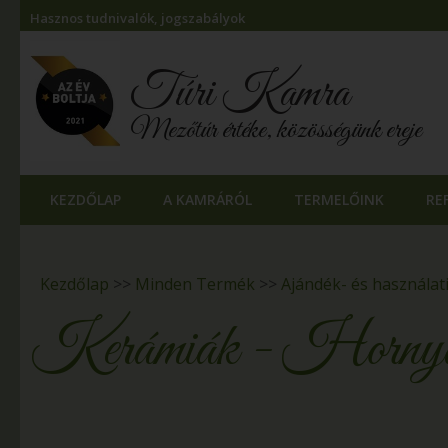
Hasznos tudnivalók, jogszabályok
Túri Kamra
Mezőtúr értéke, közösségünk ereje
KEZDŐLAP
A KAMRÁRÓL
TERMELŐINK
RE
Kezdőlap
>>
Minden Termék
>>
Ajándék- és használat
Kerámiák - Hornyá