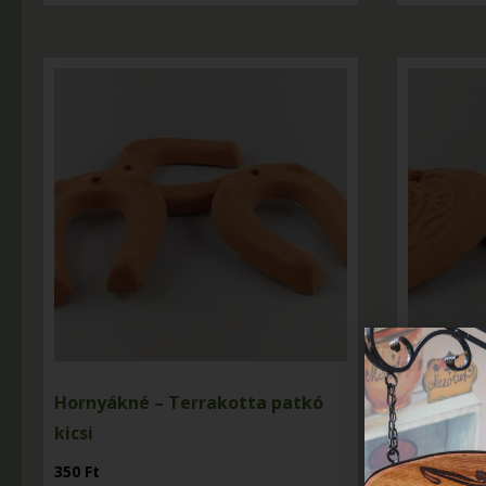
Hornyákné – Terrakotta patkó
Hornyákn
kicsi
medál
350
Ft
210
Ft