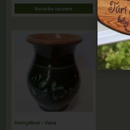
Kosárba teszem
Hornyákné – Váza