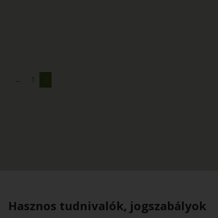
←
1
2
Hasznos tudnivalók, jogszabályok