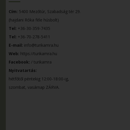
Cím:
5400 Mezőtúr, Szabadság tér 29.
(hajdani Róka féle húsbolt)
Tel:
+36-30-359-7435
Tel:
+36-70-278-5411
E-mail:
info@turikamra.hu
Web:
https://turikamra.hu
Facebook:
/ turikamra
Nyitvatartás:
hétfőtől péntekig 12:00-18:00-ig,
szombat, vasárnap ZÁRVA.