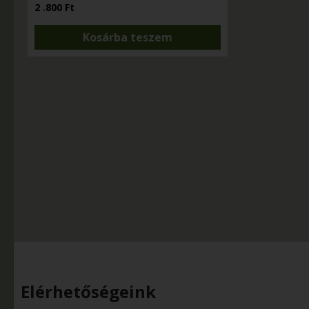
2 .800
Ft
Kosárba teszem
Elérhetőségeink