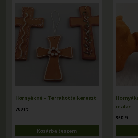
Hornyákné – Terrakotta kereszt
Hornyákn
malac
700
Ft
350
Ft
Kosárba teszem