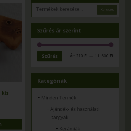
Keresés
Szűrés ár szerint
Szűrés
Ár:
210 Ft
—
11 .600 Ft
Kategóriák
 kis
-
Minden Termék
-
Ajándék- és használati
tárgyak
m
-
Kerámiák