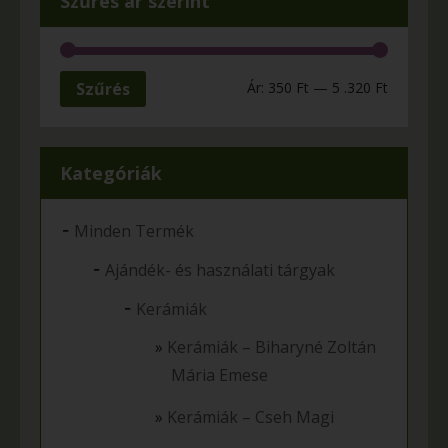
Szűrés ár szerint
Szűrés
Ár:
350 Ft
—
5 .320 Ft
Kategóriák
-
Minden Termék
-
Ajándék- és használati tárgyak
-
Kerámiák
Kerámiák – Biharyné Zoltán
Mária Emese
Kerámiák – Cseh Magi