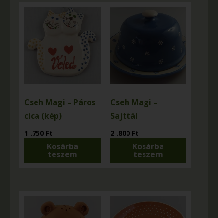
Cseh Magi – Páros
Cseh Magi –
cica (kép)
Sajttál
1 .750
Ft
2 .800
Ft
Kosárba
Kosárba
teszem
teszem