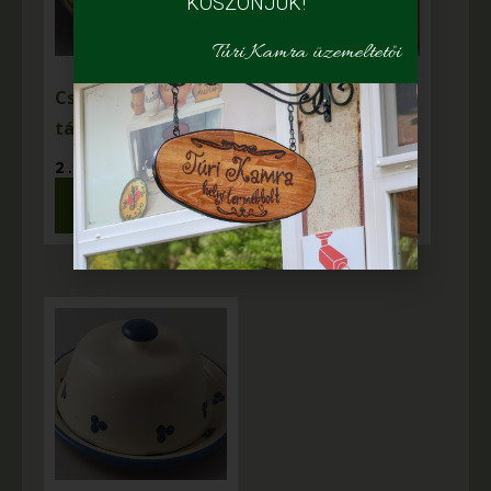
KÖSZÖNJÜK!
Túri Kamra üzemeltetői
Cseh Magi – Sütis
Cseh Magi – Szilke
tál nagy
(terrakotta)
2 .800
Ft
2 .380
Ft
Kosárba
Kosárba
teszem
teszem