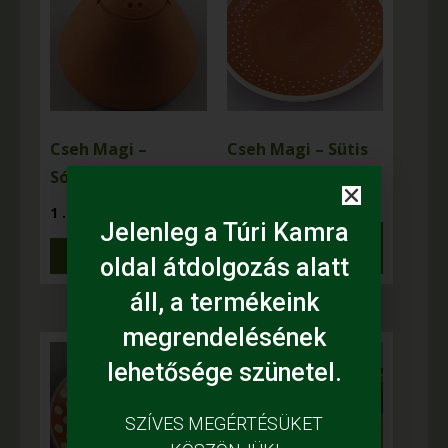
Cseh Magi –
Cseh Magi – Sütis
Sószóró béka
tál kicsi
1 .400
Ft
2 .240
Ft
Jelenleg a Túri Kamra
Kosárba
Tovább
teszem
oldal átdolgozás alatt
áll, a termékeink
megrendelésének
lehetősége szünetel.
SZÍVES MEGÉRTÉSÜKET