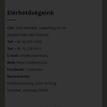
Elérhetőségeink
Cím:
5400 Mezőtúr, Szabadság tér 29.
(hajdani Róka féle húsbolt)
Tel:
+36-30-359-7435
Tel:
+36-70-278-5411
E-mail:
info@turikamra.hu
Web:
https://turikamra.hu
Facebook:
/ turikamra
Nyitvatartás:
hétfőtől péntekig 12:00-18:00-ig,
szombat, vasárnap ZÁRVA.