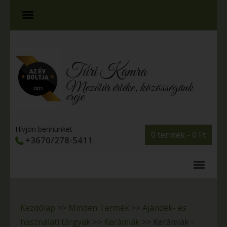
Túri Kamra
Mezőtúr értéke, közösségünk
ereje
Hívjon bennünket
0 termék -
0
Ft
+3670/278-5411
Kezdőlap
>>
Minden Termék
>>
Ajándék- és
használati tárgyak
>>
Kerámiák
>>
Kerámiák -