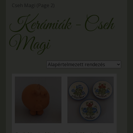
Cseh Magi
(Page 2)
Kerámiák - Cseh
Magi