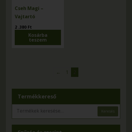
Cseh Magi –
Vajtartó
2 .380
Ft
Kosárba
teszem
←
1
2
Termékkereső
Keresés