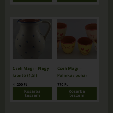
Cseh Magi – Nagy
Cseh Magi –
kiöntő (1,5l)
Pálinkás pohár
4 .200
Ft
770
Ft
Kosárba
Kosárba
teszem
teszem