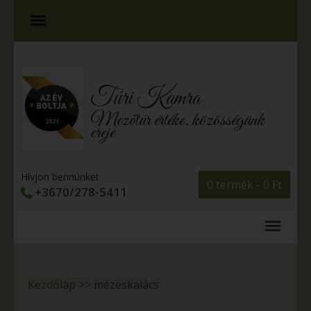
Túri Kamra
Mezőtúr értéke, közösségünk
ereje
Hívjon bennünket
0 termék -
0
Ft
+3670/278-5411
Kezdőlap
>>
mézeskalács