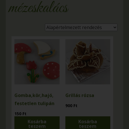
mézeskalács
Gomba,kör,hajó,
Grillás rózsa
festetlen tulipán
900
Ft
150
Ft
Kosárba
Kosárba
teszem
teszem