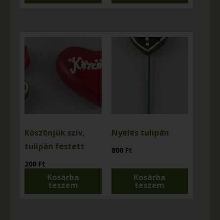
Köszönjük szív,
Nyeles tulipán
tulipán festett
800
Ft
200
Ft
Kosárba
Kosárba
teszem
teszem