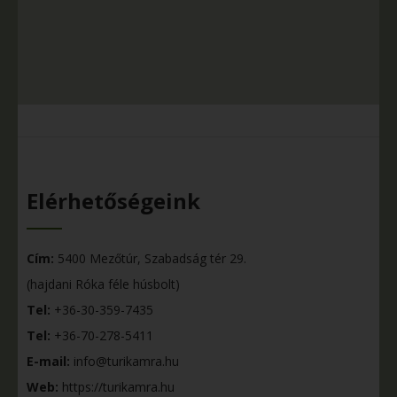
Elérhetőségeink
Cím:
5400 Mezőtúr, Szabadság tér 29.
(hajdani Róka féle húsbolt)
Tel:
+36-30-359-7435
Tel:
+36-70-278-5411
E-mail:
info@turikamra.hu
Web:
https://turikamra.hu