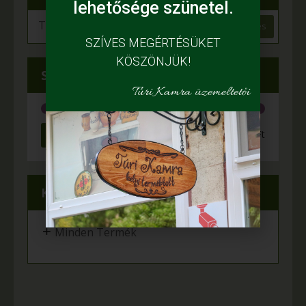
lehetősége szünetel.
Keresés
SZÍVES MEGÉRTÉSÜKET
KÖSZÖNJÜK!
Szűrés ár szerint
Túri Kamra üzemeltetői
Szűrés
Ár:
150 Ft
—
900 Ft
Kategóriák
+
Minden Termék