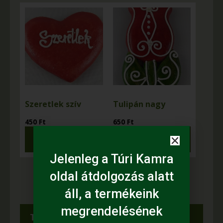
Szeretlek szív
Tulipán nagy
450
Ft
650
Ft
Kosárba
Kosárba
teszem
teszem
Jelenleg a Túri Kamra
oldal átdolgozás alatt
áll, a termékeink
megrendelésének
Termékkereső