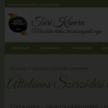
Hasznos tudnivalók, jogszabályok
Túri Kamra
Mezőtúr értéke, közösségünk ereje
KEZDŐLAP
A KAMRÁRÓL
TERMELŐINK
RE
Kezdőlap
>>
Általános Szerződési Feltételek
Általános Szerződési 
Túri Kamra – Vásárlói tájékoztató – Ü