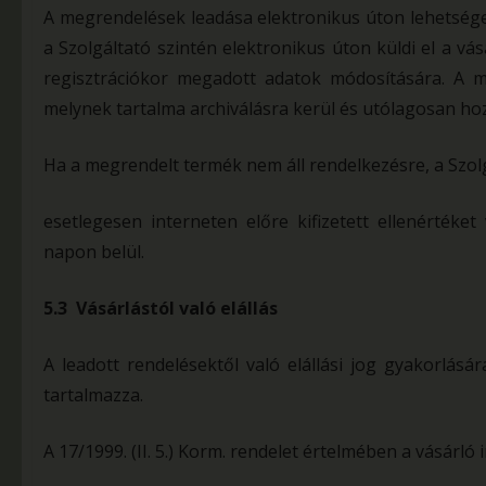
A megrendelések leadása elektronikus úton lehetséges
a Szolgáltató szintén elektronikus úton küldi el a vá
regisztrációkor megadott adatok módosítására. A m
melynek tartalma archiválásra kerül és utólagosan ho
Ha a megrendelt termék nem áll rendelkezésre, a Szolgá
esetlegesen interneten előre kifizetett ellenértéke
napon belül.
5.3 Vásárlástól való elállás
A leadott rendelésektől való elállási jog gyakorlásá
tartalmazza.
A 17/1999. (II. 5.) Korm. rendelet értelmében a vásárló i