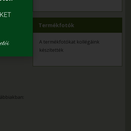
ÜKET
Termékfotók
A termékfotókat kollégáink
tői
készítették
ábbiakban: