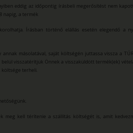
iben eddig az időpontig írásbeli megerősítést nem kapott
 8 napig, a termék
korolhatja. Írásban történő elállás esetén elegendő a ny
 annak másolatával, saját költségén juttassa vissza a TÚ
belül visszatérítjük Önnek a visszaküldött termék(ek) vételá
költsége terheli.
ehetőségünk.
k meg kell térítenie a szállítás költségét is, amit kedve