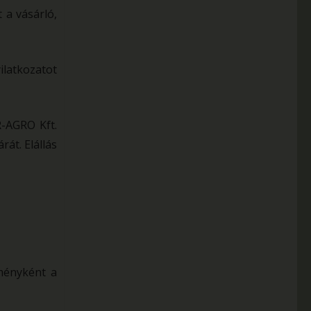
 a vásárló,
ilatkozatot
R-AGRO Kft.
rát. Elállás
zményként a