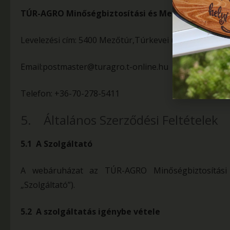
TÚR-AGRO Minőségbiztosítási és Mezőgazdasági S
Levelezési cím: 5400 Mezőtúr,Túrkevei út 23/1
Email:postmaster@turagro.t-online.hu
Telefon: +36-70-278-5411
5. Általános Szerződési Feltételek
5.1 A Szolgáltató
A webáruházat az TÚR-AGRO Minőségbiztosítási 
„Szolgáltató”).
5.2 A szolgáltatás igénybe vétele