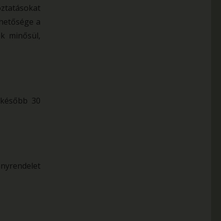
oztatásokat
ehetősége a
k minősül,
egkésőbb 30
ányrendelet