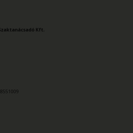
zaktanácsadó Kft.
78551009