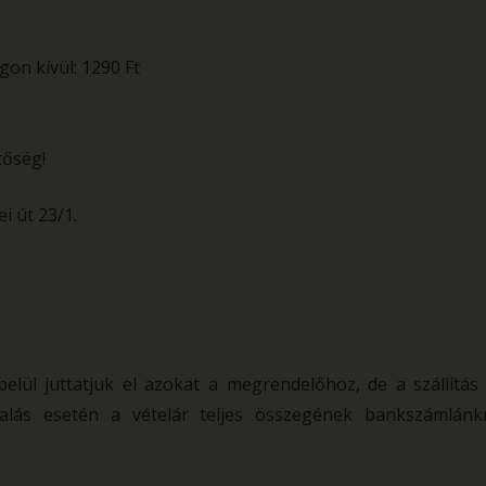
on kívül: 1290 Ft
tőség!
i út 23/1.
 belül juttatjuk el azokat a megrendelőhöz, de a szállítás
utalás esetén a vételár teljes összegének bankszámlánk