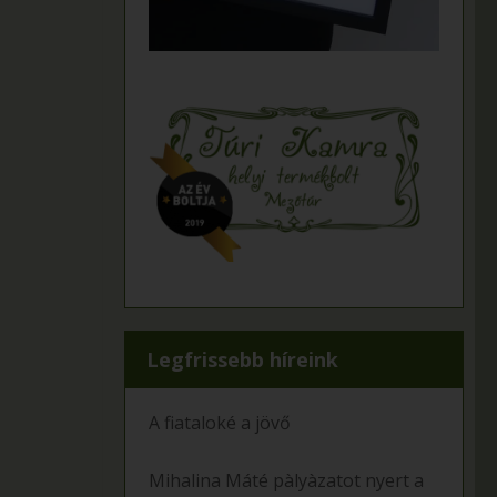
Legfrissebb híreink
A fiataloké a jövő
Mihalina Máté pàlyàzatot nyert a