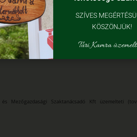
zaktanácsadó Kft.
SZÍVES MEGÉRTÉS
KÖSZÖNJÜK!
Túri Kamra üzemelte
és Mezőgazdasági Szaktanácsadó Kft üzemelteti (tov