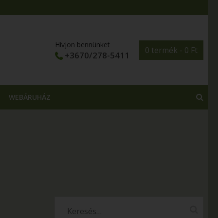
Hívjon bennünket
0 termék -
0
Ft
+3670/278-5411
WEBÁRUHÁZ