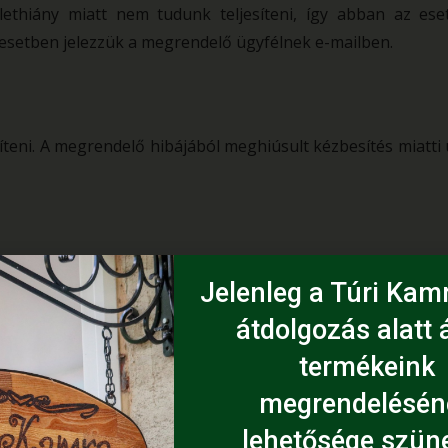
lethiány miatt nem tudunk teljesíteni, így abban az ese
n esetben jelezzük a megrendelő ügyfélnek e-mailben.
eni. A megrendelő hibájából meghiúsult kézbesítés miatti 
alános forgalmi adót és a csomagolás költségét is.
Jelenleg a Túri Kamr
átdolgozás alatt á
termékeink
megrendelésén
lehetősége szüne