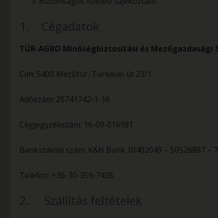
Biztonságos fizetési tájékoztató
1. Cégadatok
TÚR-AGRO Minőségbiztosítási és Mezőgazdasági S
Cím: 5400 Mezőtúr, Túrkevei út 23/1.
Adószám: 25741742-1-16
Cégjegyzékszám: 16-09-016981
Bankszámla szám: K&H Bank 10402049 – 50526887 – 
Telefon: +36-30-359-7435
2. Szállítás feltételek