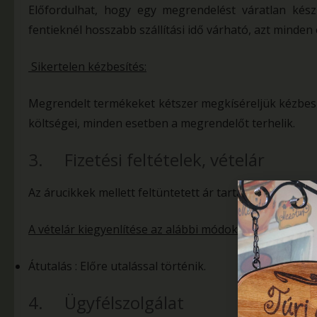
Előfordulhat, hogy egy megrendelést váratlan kész
fentieknél hosszabb szállítási idő várható, azt minde
Sikertelen kézbesítés:
Megrendelt termékeket kétszer megkíséreljük kézbesít
költségei, minden esetben a megrendelőt terhelik.
3. Fizetési feltételek, vételár
Az árucikkek mellett feltüntetett ár tartalmazza az ált
A vételár kiegyenlítése az alábbi módokon történhet:
Átutalás : Előre utalással történik.
4. Ügyfélszolgálat