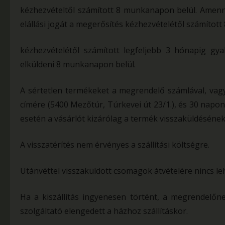
kézhezvételtől számított 8 munkanapon belül. Amenny
elállási jogát a megerősítés kézhezvételétől számított
kézhezvételétől számított legfeljebb 3 hónapig gya
elküldeni 8 munkanapon belül.
A sértetlen termékeket a megrendelő számlával, vagy
címére (5400 Mezőtúr, Túrkevei út 23/1.), és 30 napon 
esetén a vásárlót kizárólag a termék visszaküldésének 
A visszatérítés nem érvényes a szállítási költségre.
Utánvéttel visszaküldött csomagok átvételére nincs l
Ha a kiszállítás ingyenesen történt, a megrendelőne
szolgáltató elengedett a házhoz szállításkor.