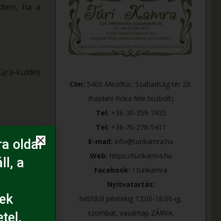
tben, ha a
újra-küldés
Cím:
5400 Mezőtúr, Szabadság tér 29.
(hajdani Róka féle húsbolt)
Tel:
+36-30-359-7435
Tel:
+36-70-278-5411
E-mail:
info@turikamra.hu
a oldal
Web:
https://turikamra.hu
ll, a
Facebook:
/ turikamra
Nyitvatartás:
ek
hétfőtől péntekig 12:00-18:00-ig,
szombat, vasárnap ZÁRVA.
tel.