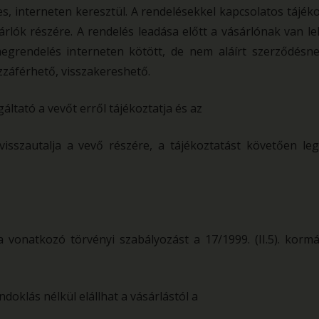
, interneten keresztül. A rendelésekkel kapcsolatos tájék
sárlók részére. A rendelés leadása előtt a vásárlónak van l
egrendelés interneten kötött, de nem aláírt szerződésne
zzáférhető, visszakereshető.
ltató a vevőt erről tájékoztatja és az
t visszautalja a vevő részére, a tájékoztatást követően l
ra vonatkozó törvényi szabályozást a 17/1999. (II.5). korm
ndoklás nélkül elállhat a vásárlástól a