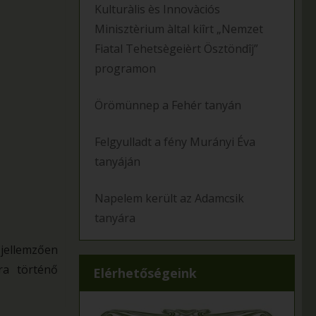
Kulturàlis ès Innovàciós
Minisztèrium àltal kiîrt „Nemzet
Fiatal Tehetsègeièrt Ösztöndîj”
programon
Örömünnep a Fehér tanyán
Felgyulladt a fény Murányi Éva
tanyáján
Napelem került az Adamcsik
tanyára
 jellemzően
ra történő
Elérhetőségeink