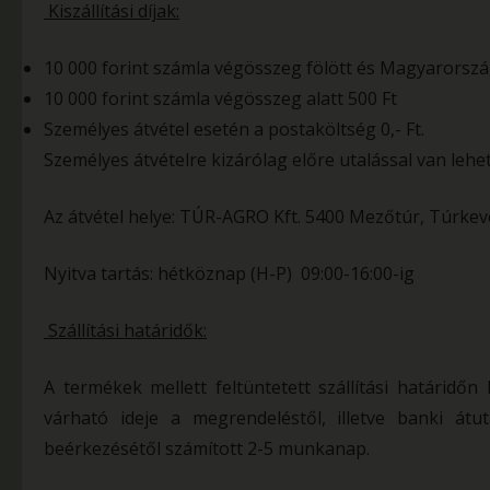
Kiszállítási díjak:
10 000 forint számla végösszeg fölött és Magyarország
10 000 forint számla végösszeg alatt 500 Ft
Személyes átvétel esetén a postaköltség 0,- Ft.
Személyes átvételre kizárólag előre utalással van lehe
Az átvétel helye: TÚR-AGRO Kft. 5400 Mezőtúr, Túrkeve
Nyitva tartás: hétköznap (H-P) 09:00-16:00-ig
Szállítási határidők:
A termékek mellett feltüntetett szállítási határidőn
várható ideje a megrendeléstől, illetve banki át
beérkezésétől számított 2-5 munkanap.